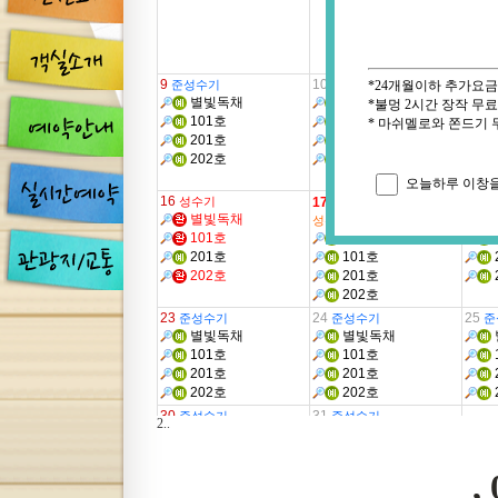
2..
,